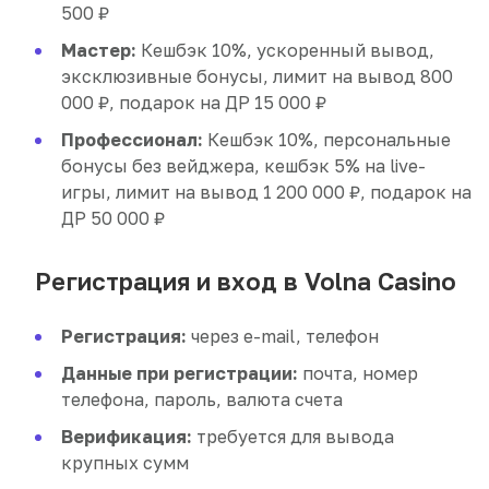
500 ₽
Мастер:
Кешбэк 10%, ускоренный вывод,
эксклюзивные бонусы, лимит на вывод 800
000 ₽, подарок на ДР 15 000 ₽
Профессионал:
Кешбэк 10%, персональные
бонусы без вейджера, кешбэк 5% на live-
игры, лимит на вывод 1 200 000 ₽, подарок на
ДР 50 000 ₽
Регистрация и вход в Volna Casino
Регистрация:
через e-mail, телефон
Данные при регистрации:
почта, номер
телефона, пароль, валюта счета
Верификация:
требуется для вывода
крупных сумм