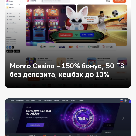
Monro Casino – 150% бонус, 50 FS
без депозита, кешбэк до 10%