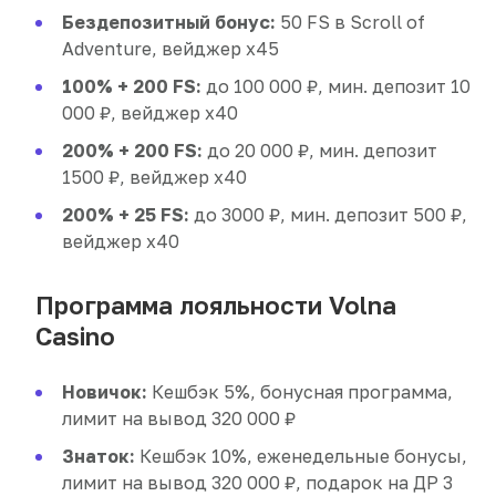
Бездепозитный бонус:
50 FS в Scroll of
Adventure, вейджер x45
100% + 200 FS:
до 100 000 ₽, мин. депозит 10
000 ₽, вейджер x40
200% + 200 FS:
до 20 000 ₽, мин. депозит
1500 ₽, вейджер x40
200% + 25 FS:
до 3000 ₽, мин. депозит 500 ₽,
вейджер x40
Программа лояльности Volna
Casino
Новичок:
Кешбэк 5%, бонусная программа,
лимит на вывод 320 000 ₽
Знаток:
Кешбэк 10%, еженедельные бонусы,
лимит на вывод 320 000 ₽, подарок на ДР 3