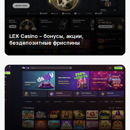
LEX Casino – бонусы, акции,
бездепозитные фриспины