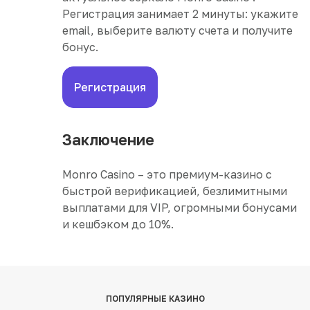
Регистрация занимает 2 минуты: укажите
email, выберите валюту счета и получите
бонус.
Регистрация
Заключение
Monro Casino – это премиум-казино с
быстрой верификацией, безлимитными
выплатами для VIP, огромными бонусами
и кешбэком до 10%.
ПОПУЛЯРНЫЕ КАЗИНО