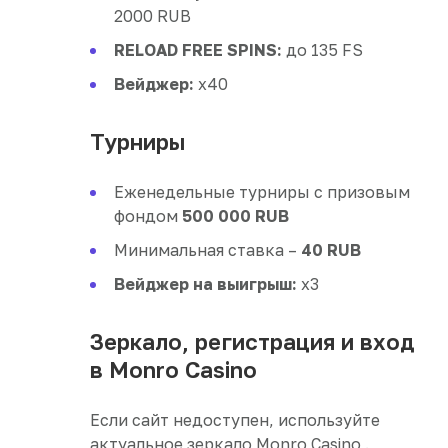
2000 RUB
RELOAD FREE SPINS:
до 135 FS
Вейджер:
x40
Турниры
Еженедельные турниры с призовым
фондом
500 000 RUB
Минимальная ставка –
40 RUB
Вейджер на выигрыш:
x3
Зеркало, регистрация и вход
в Monro Casino
Если сайт недоступен, используйте
актуальное зеркало Monro Casino .