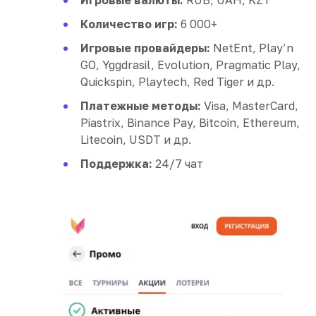
Количество игр:
6 000+
Игровые провайдеры:
NetEnt, Play’n
GO, Yggdrasil, Evolution, Pragmatic Play,
Quickspin, Playtech, Red Tiger и др.
Платежные методы:
Visa, MasterCard,
Piastrix, Binance Pay, Bitcoin, Ethereum,
Litecoin, USDT и др.
Поддержка:
24/7 чат