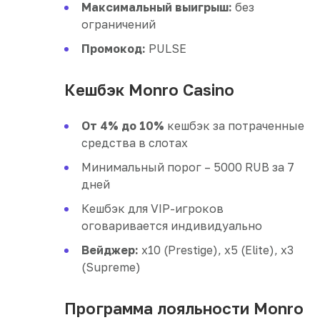
Максимальный выигрыш:
без
ограничений
Промокод:
PULSE
Кешбэк Monro Casino
От 4% до 10%
кешбэк за потраченные
средства в слотах
Минимальный порог – 5000 RUB за 7
дней
Кешбэк для VIP-игроков
оговаривается индивидуально
Вейджер:
x10 (Prestige), x5 (Elite), x3
(Supreme)
Программа лояльности Monro