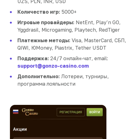
UZS, PLN, INR, USD
Количество игр:
5000+
Игровые провайдеры:
NetEnt, Play’n GO,
Yggdrasil, Microgaming, Playtech, RedTiger
Платежные методы:
Visa, MasterCard, СБП,
QIWI, ЮMoney, Piastrix, Tether USDT
Поддержка:
24/7 онлайн-чат, email:
support@gonzo-casino.com
Дополнительно:
Лотереи, турниры,
программа лояльности