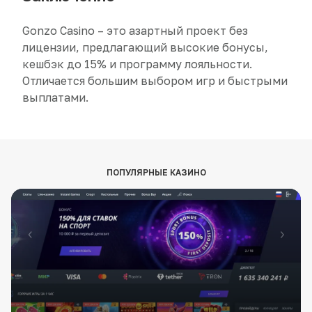
Gonzo Casino – это азартный проект без
лицензии, предлагающий высокие бонусы,
кешбэк до 15% и программу лояльности.
Отличается большим выбором игр и быстрыми
выплатами.
ПОПУЛЯРНЫЕ КАЗИНО