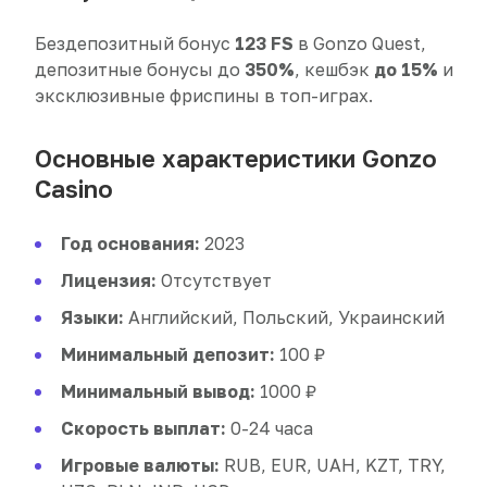
Бездепозитный бонус
123 FS
в Gonzo Quest,
депозитные бонусы до
350%
, кешбэк
до 15%
и
эксклюзивные фриспины в топ-играх.
Основные характеристики Gonzo
Casino
Год основания:
2023
Лицензия:
Отсутствует
Языки:
Английский, Польский, Украинский
Минимальный депозит:
100 ₽
Минимальный вывод:
1000 ₽
Скорость выплат:
0-24 часа
Игровые валюты:
RUB, EUR, UAH, KZT, TRY,