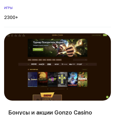
ИГРЫ
2300+
Бонусы и акции Gonzo Casino