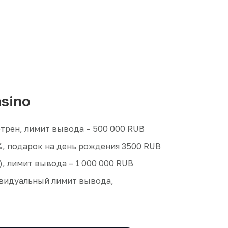
sino
трен, лимит вывода – 500 000 RUB
, подарок на день рождения 3500 RUB
, лимит вывода – 1 000 000 RUB
ивидуальный лимит вывода,