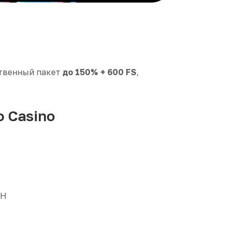
ственный пакет
до 150% + 600 FS
,
 Casino
AH