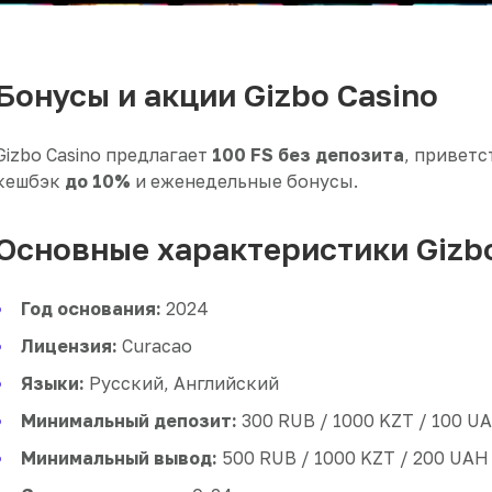
Бонусы и акции Gizbo Casino
Gizbo Casino предлагает
100 FS без депозита
, привет
кешбэк
до 10%
и еженедельные бонусы.
Основные характеристики Gizbo
Год основания:
2024
Лицензия:
Curacao
Языки:
Русский, Английский
Минимальный депозит:
300 RUB / 1000 KZT / 100 U
Минимальный вывод:
500 RUB / 1000 KZT / 200 UAH