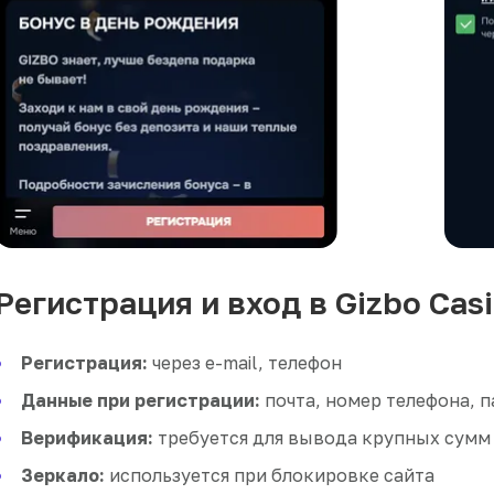
Регистрация и вход в Gizbo Cas
Регистрация:
через e-mail, телефон
Данные при регистрации:
почта, номер телефона, п
Верификация:
требуется для вывода крупных сумм
Зеркало:
используется при блокировке сайта