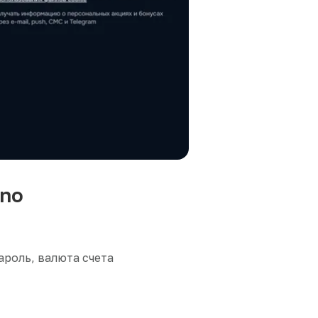
ino
ароль, валюта счета