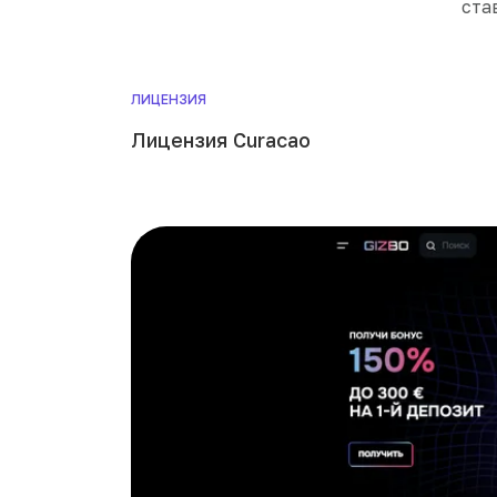
ста
ЛИЦЕНЗИЯ
Лицензия Curacao